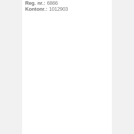
Reg. nr.:
6866
Kontonr.:
1012903