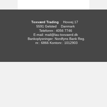
Toxværd Trading
Hovvej 17
5591 Gelsted
Danmark
Telefonnr.
:
4056 7746
E-mail
:
mail@lau-toxvaerd.dk
Bankoplysninger
:
Nordfyns Bank Reg.
nr.: 6866 Kontonr.: 1012903