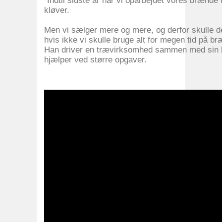
”Indtil sidste år har vi oparbejdet vores brænde
kløver.
Men vi sælger mere og mere, og derfor skulle der
hvis ikke vi skulle bruge alt for megen tid på b
Han driver en trævirksomhed sammen med sin k
hjælper ved større opgaver.